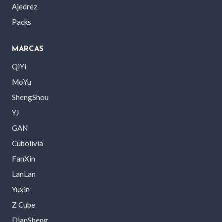
Ajedrez
Packs
MARCAS
QiYi
MoYu
ShengShou
YJ
GAN
Cubolivia
FanXin
LanLan
Yuxin
Z Cube
DianSheng