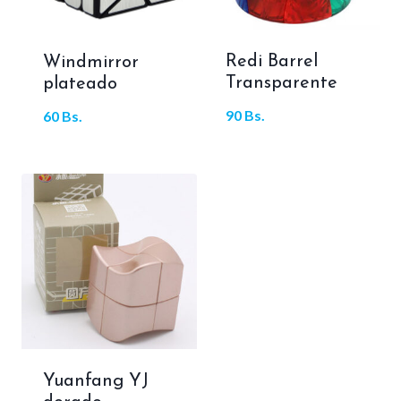
Redi Barrel
Windmirror
Transparente
plateado
90
Bs.
60
Bs.
Yuanfang YJ