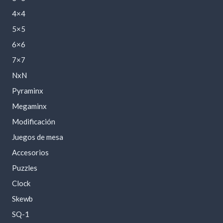
4×4
5×5
6×6
7×7
NxN
Pyraminx
Megaminx
Modificación
Juegos de mesa
Accesorios
Puzzles
Clock
Skewb
SQ-1