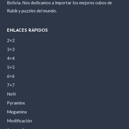
Bolivia. Nos dedicamos a importar los mejores cubos de
Rubik y puzzles del mundo.
ENLACES RÁPIDOS
2×2
3×3
4×4
5×5
6×6
7×7
NxN
Pyraminx
Megaminx
Modificación