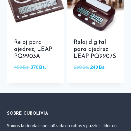
Reloj para
Reloj digital
ajedrez, LEAP
para ajedrez
PQ9903A
LEAP PQ9907S
El
El
El
El
450
Bs.
370
Bs.
260
Bs.
240
Bs.
precio
precio
precio
precio
original
actual
original
actual
era:
es:
era:
es:
450 Bs..
370 Bs..
260 Bs..
240 Bs..
SOBRE CUBOLIVIA
Somos la tienda especializada en cubos y puzzles
líder en