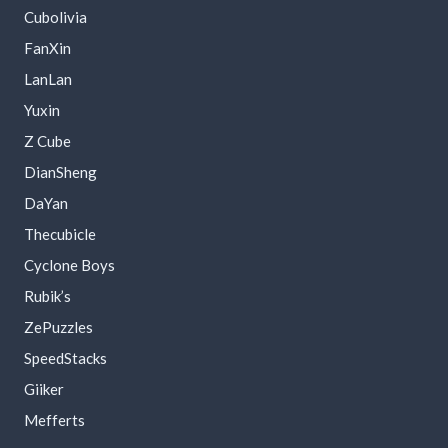
Cubolivia
FanXin
LanLan
Yuxin
Z Cube
DianSheng
DaYan
Thecubicle
Cyclone Boys
Rubik’s
ZePuzzles
SpeedStacks
Giiker
Mefferts