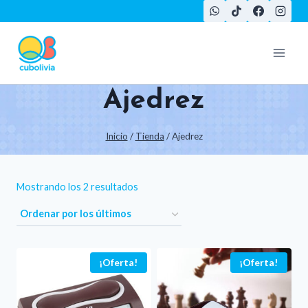
Saltar
al
contenido
Ajedrez
Inicio
/
Tienda
/
Ajedrez
Ordenado
Mostrando los 2 resultados
por
los
últimos
¡Oferta!
¡Oferta!