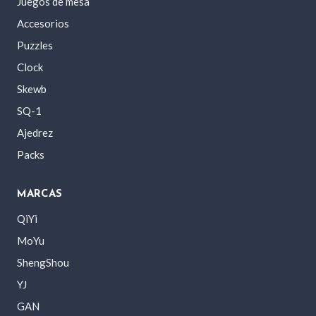
Juegos de mesa
Accesorios
Puzzles
Clock
Skewb
SQ-1
Ajedrez
Packs
MARCAS
QiYi
MoYu
ShengShou
YJ
GAN