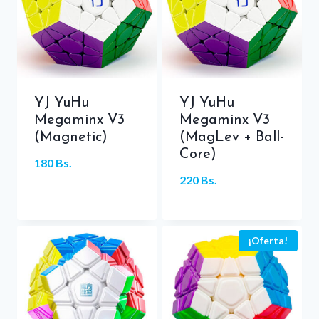
YJ YuHu
YJ YuHu
Megaminx V3
Megaminx V3
(Magnetic)
(MagLev + Ball-
Core)
180
Bs.
220
Bs.
¡Oferta!