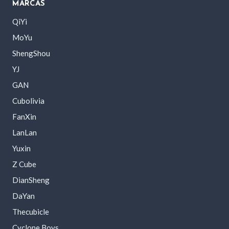
MARCAS
QiYi
MoYu
ShengShou
YJ
GAN
Cubolivia
FanXin
LanLan
Yuxin
Z Cube
DianSheng
DaYan
Thecubicle
Cyclone Boys