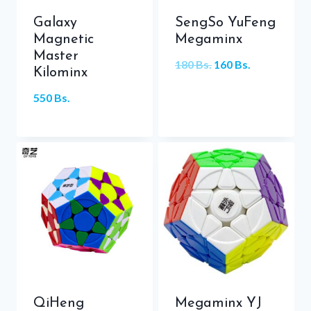
Galaxy
SengSo YuFeng
Magnetic
Megaminx
Master
El
El
180
Bs.
160
Bs.
Kilominx
precio
precio
550
Bs.
original
actual
era:
es:
180 Bs..
160 Bs..
QiHeng
Megaminx YJ