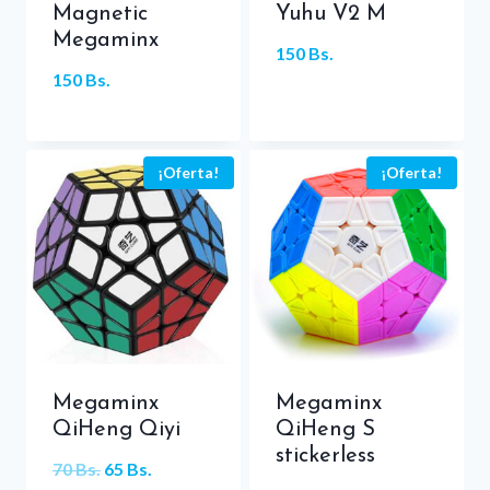
Magnetic
Yuhu V2 M
Megaminx
150
Bs.
150
Bs.
¡Oferta!
¡Oferta!
Megaminx
Megaminx
QiHeng Qiyi
QiHeng S
stickerless
El
El
70
Bs.
65
Bs.