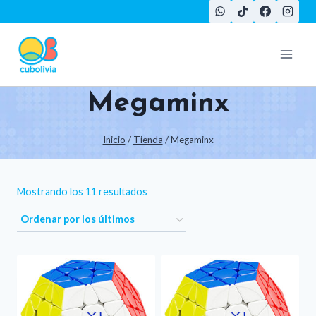
Saltar
al
contenido
Megaminx
Inicio
/
Tienda
/
Megaminx
Ordenado
Mostrando los 11 resultados
por
los
últimos