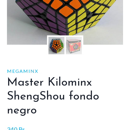
MEGAMINX
Master Kilominx
ShengShou fondo
negro
340
Bs.