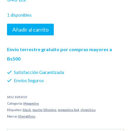
1 disponibles
Master
Añadir al carrito
Kilominx
ShengShou
Envío terrestre gratuito por compras mayores a
fondo
Bs500
negro
Satisfacción Garantizada
cantidad
Envíos Seguros
SKU:
SSKX10
Categoría:
Megaminx
Etiquetas:
black
,
master kilominx
,
megaminx 4x4
,
shegshou
Marca:
ShengShou