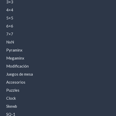
3×3
4×4
5×5
6×6
7×7
NxN
Pyraminx
Megaminx
Modificación
Juegos de mesa
Accesorios
Puzzles
Clock
Skewb
SQ-1