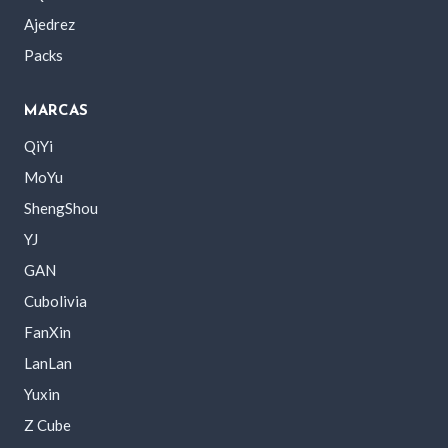
Ajedrez
Packs
MARCAS
QiYi
MoYu
ShengShou
YJ
GAN
Cubolivia
FanXin
LanLan
Yuxin
Z Cube