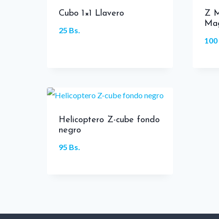
Cubo 1×1 Llavero
Z M
Mag
25
Bs.
100
Helicoptero Z-cube fondo
negro
95
Bs.