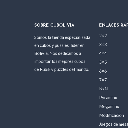
SOBRE CUBOLIVIA
ENLACES RÁ
2×2
Somos la tienda especializada
3×3
en cubos y puzzles
líder en
Bolivia. Nos dedicamos a
4×4
importar los mejores cubos
5×5
de Rubik y puzzles del mundo.
6×6
7×7
NxN
Pyraminx
Megaminx
Modificación
Juegos de mes