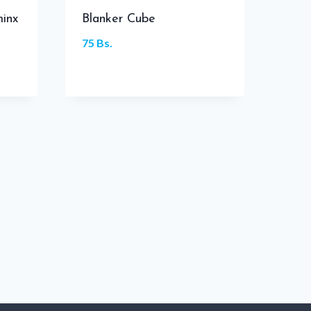
minx
Blanker Cube
75
Bs.