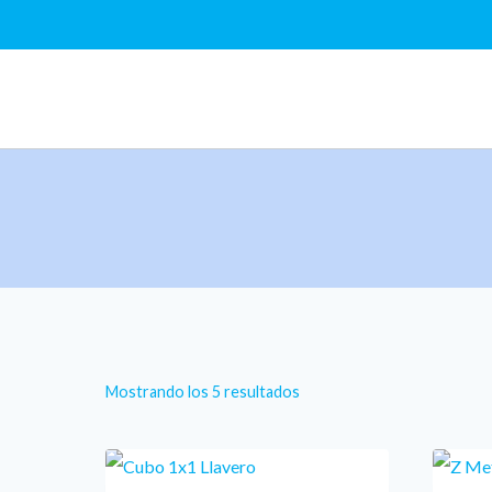
Saltar
al
contenido
Ordenado
Mostrando los 5 resultados
por
los
últimos