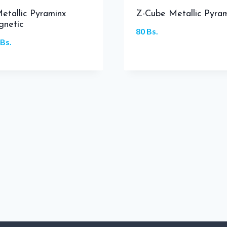
etallic Pyraminx
Z-Cube Metallic Pyra
netic
80
Bs.
Bs.