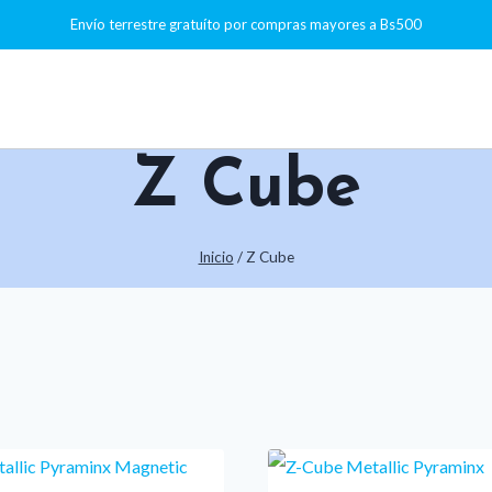
Envío terrestre gratuíto por compras mayores a Bs500
Z Cube
Inicio
/
Z Cube