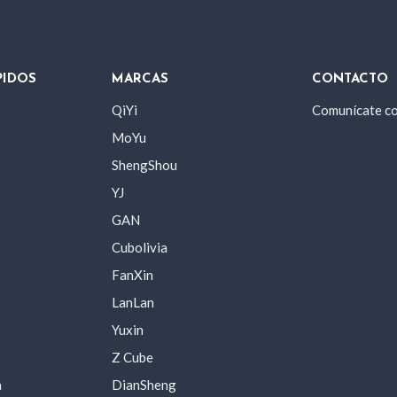
PIDOS
MARCAS
CONTACTO
QiYi
Comunícate c
MoYu
ShengShou
YJ
GAN
Cubolivia
FanXin
LanLan
Yuxin
Z Cube
a
DianSheng