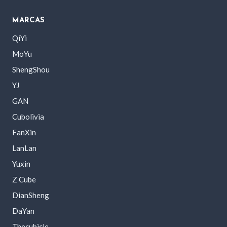
MARCAS
QiYi
MoYu
ShengShou
YJ
GAN
Cubolivia
FanXin
LanLan
Yuxin
Z Cube
DianSheng
DaYan
Thecubicle