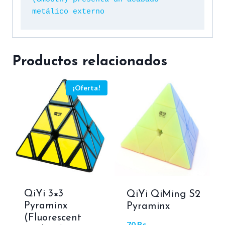
(Smooth) presenta un acabado 
metálico externo
Productos relacionados
¡Oferta!
QiYi 3×3
QiYi QiMing S2
Pyraminx
Pyraminx
(Fluorescent
70
Bs.