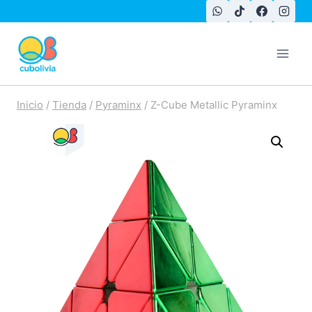
Saltar
al
contenido
Inicio
/
Tienda
/
Pyraminx
/
Z-Cube Metallic Pyraminx