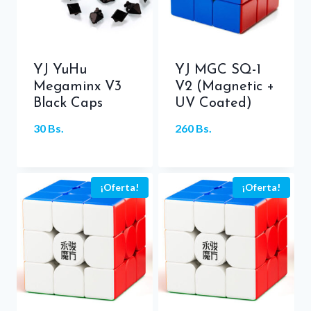
YJ YuHu
YJ MGC SQ-1
Megaminx V3
V2 (Magnetic +
Black Caps
UV Coated)
30
Bs.
260
Bs.
¡Oferta!
¡Oferta!