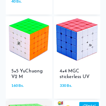
40
Bs.
5×5 YuChuang
4×4 MGC
V2 M
stickerless UV
160
Bs.
330
Bs.
¡Oferta!