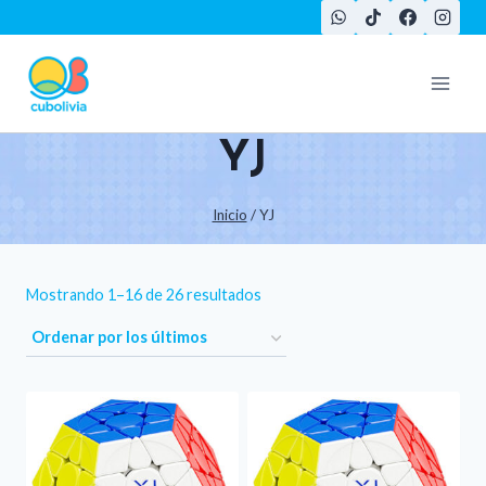
Saltar
al
contenido
YJ
Inicio
/
YJ
Ordenado
Mostrando 1–16 de 26 resultados
por
los
últimos