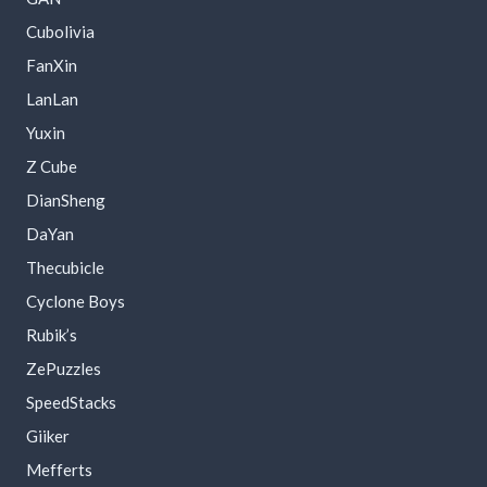
Cubolivia
FanXin
LanLan
Yuxin
Z Cube
DianSheng
DaYan
Thecubicle
Cyclone Boys
Rubik’s
ZePuzzles
SpeedStacks
Giiker
Mefferts