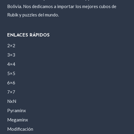
Bolivia. Nos dedicamos a importar los mejores cubos de
Rubik y puzzles del mundo.
ENLACES RÁPIDOS
2×2
3×3
4×4
5×5
6×6
7×7
NxN
Pyraminx
Megaminx
Modificación