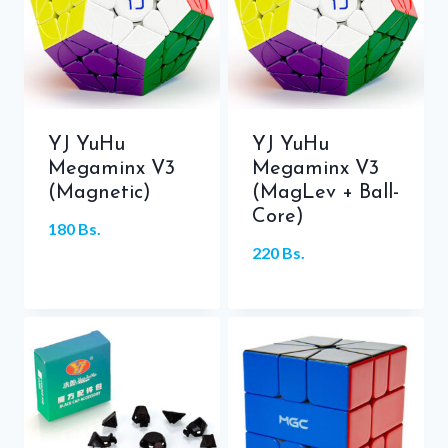
YJ YuHu
YJ YuHu
Megaminx V3
Megaminx V3
(Magnetic)
(MagLev + Ball-
Core)
180
Bs.
220
Bs.