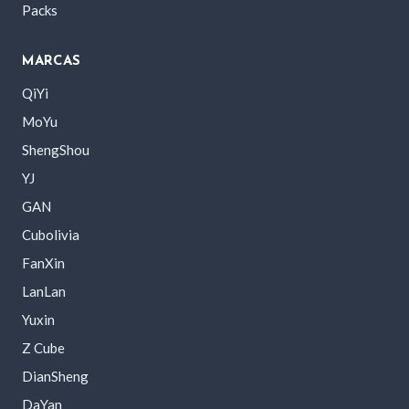
Packs
MARCAS
QiYi
MoYu
ShengShou
YJ
GAN
Cubolivia
FanXin
LanLan
Yuxin
Z Cube
DianSheng
DaYan