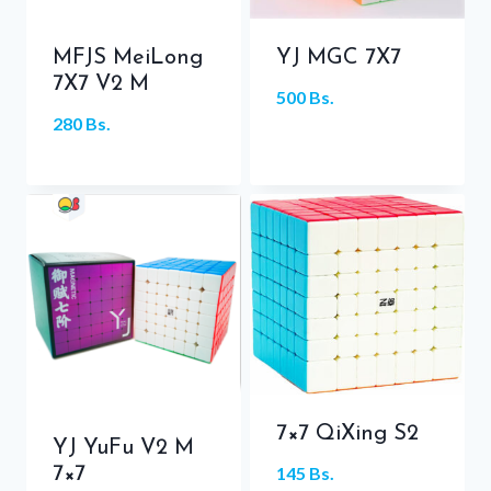
MFJS MeiLong
YJ MGC 7X7
7X7 V2 M
500
Bs.
280
Bs.
7×7 QiXing S2
YJ YuFu V2 M
145
Bs.
7×7