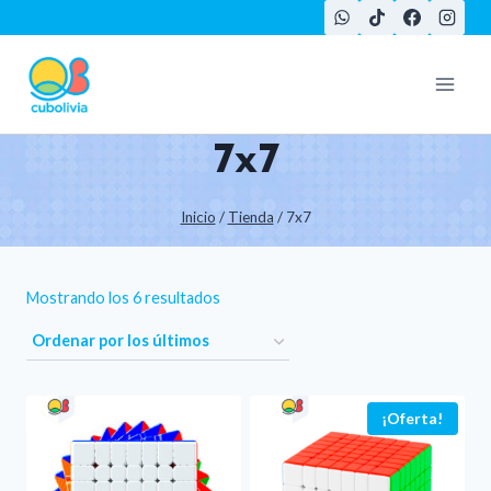
Saltar
al
contenido
7x7
Inicio
/
Tienda
/
7x7
Ordenado
Mostrando los 6 resultados
por
los
últimos
¡Oferta!