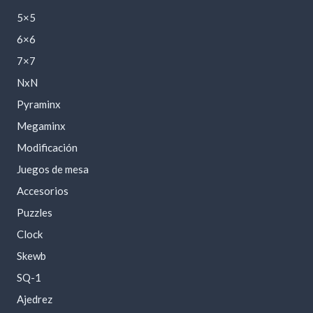
5×5
6×6
7×7
NxN
Pyraminx
Megaminx
Modificación
Juegos de mesa
Accesorios
Puzzles
Clock
Skewb
SQ-1
Ajedrez