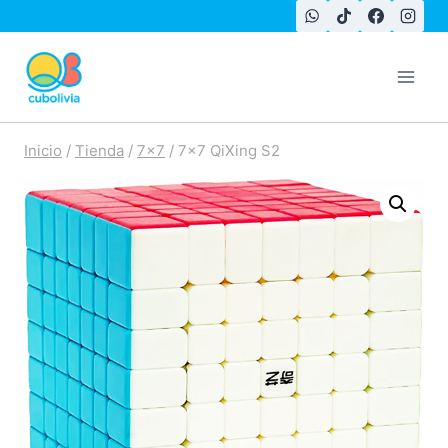
Saltar
al
contenido
Inicio
/
Tienda
/
7x7
/
7×7 QiXing S2