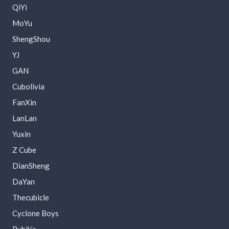
QiYi
MoYu
ShengShou
YJ
GAN
Cubolivia
FanXin
LanLan
Yuxin
Z Cube
DianSheng
DaYan
Thecubicle
Cyclone Boys