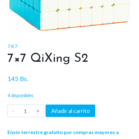
7X7
7×7 QiXing S2
145
Bs.
4 disponibles
7x7
Añadir al carrito
QiXing
S2
Envío terrestre gratuito por compras mayores a