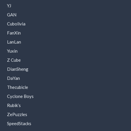
YJ
GAN
Cubolivia
FanXin
LanLan
Yuxin
Z Cube
DianSheng
DaYan
Thecubicle
Cyclone Boys
Rubik’s
ZePuzzles
SpeedStacks