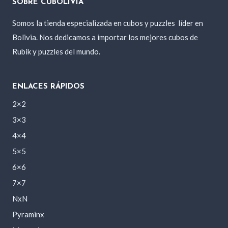
SOBRE CUBOLIVIA
Somos la tienda especializada en cubos y puzzles
líder en
Bolivia. Nos dedicamos a importar los mejores cubos de
Rubik y puzzles del mundo.
ENLACES RÁPIDOS
2×2
3×3
4×4
5×5
6×6
7×7
NxN
Pyraminx