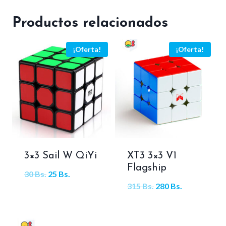
Productos relacionados
¡Oferta!
¡Oferta!
3×3 Sail W QiYi
XT3 3×3 V1
Flagship
El
El
30
Bs.
25
Bs.
El
El
315
Bs.
280
Bs.
precio
precio
precio
precio
original
actual
original
actual
era:
es: