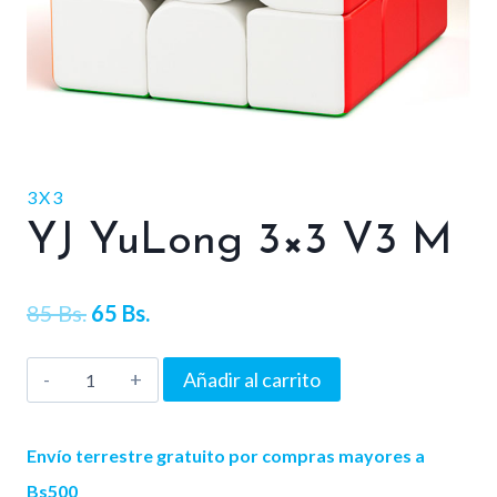
3X3
YJ YuLong 3×3 V3 M
El
El
85
Bs.
65
Bs.
precio
precio
YJ
Añadir al carrito
original
actual
YuLong
era:
es:
3x3
Envío terrestre gratuito por compras mayores a
V3
85 Bs..
65 Bs..
Bs500