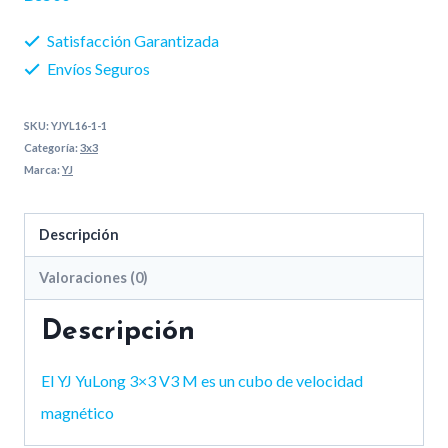
M
Satisfacción Garantizada
cantidad
Envíos Seguros
SKU:
YJYL16-1-1
Categoría:
3x3
Marca:
YJ
Descripción
Valoraciones (0)
Descripción
El YJ YuLong 3×3 V3 M es un cubo de velocidad
magnético