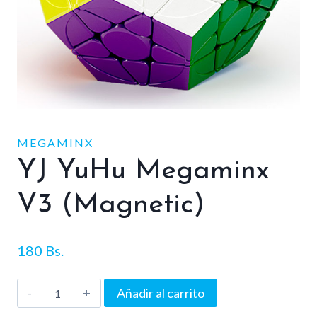
MEGAMINX
YJ YuHu Megaminx
V3 (Magnetic)
180
Bs.
YJ
Añadir al carrito
YuHu