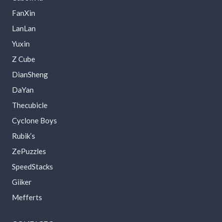
FanXin
LanLan
Yuxin
Z Cube
DianSheng
DaYan
Thecubicle
Cyclone Boys
Rubik’s
ZePuzzles
SpeedStacks
Giiker
Mefferts