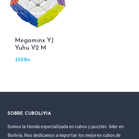
Megaminx YJ
Yuhu V2 M
150
Bs.
SOBRE CUBOLIVIA
Somos la tienda especializada en cubos y puzzles
líder en
Bolivia. Nos dedicamos a importar los mejores cubos de