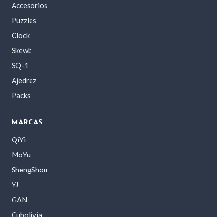
Accesorios
Puzzles
Clock
Skewb
SQ-1
Ajedrez
Packs
MARCAS
QiYi
MoYu
ShengShou
YJ
GAN
Cubolivia