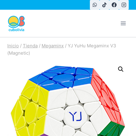
Saltar
al
contenido
Inicio
/
Tienda
/
Megaminx
/
YJ YuHu Megaminx V3
(Magnetic)