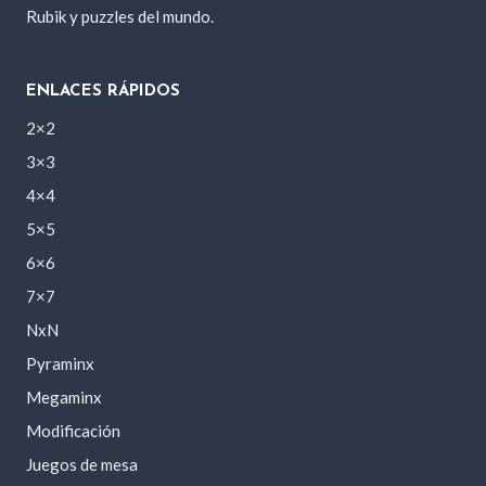
Rubik y puzzles del mundo.
ENLACES RÁPIDOS
2×2
3×3
4×4
5×5
6×6
7×7
NxN
Pyraminx
Megaminx
Modificación
Juegos de mesa