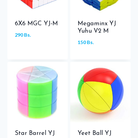
6X6 MGC YJ-M
Megaminx YJ
Yuhu V2 M
290
Bs.
150
Bs.
Star Barrel YJ
Yeet Ball YJ