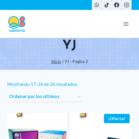
Saltar
al
contenido
YJ
Inicio
/
YJ
- Página 2
Ordenado
Mostrando 17–26 de 26 resultados
por
los
últimos
¡Oferta!