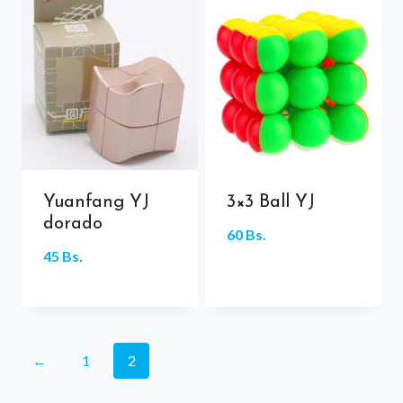
Yuanfang YJ
3×3 Ball YJ
dorado
60
Bs.
45
Bs.
←
1
2