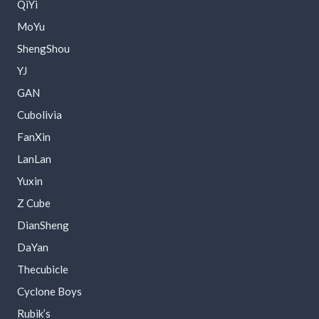
QiYi
MoYu
ShengShou
YJ
GAN
Cubolivia
FanXin
LanLan
Yuxin
Z Cube
DianSheng
DaYan
Thecubicle
Cyclone Boys
Rubik’s