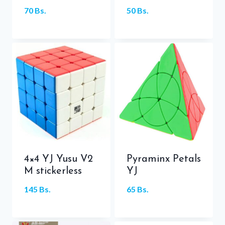
70
Bs.
50
Bs.
4×4 YJ Yusu V2
Pyraminx Petals
M stickerless
YJ
145
Bs.
65
Bs.