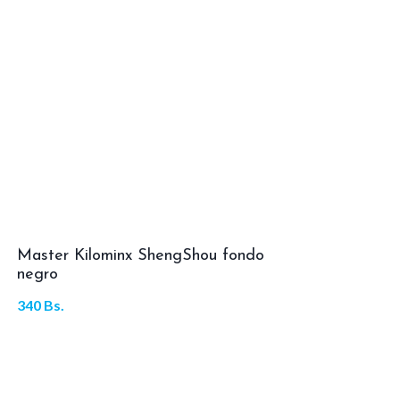
Master Kilominx ShengShou fondo
negro
340
Bs.