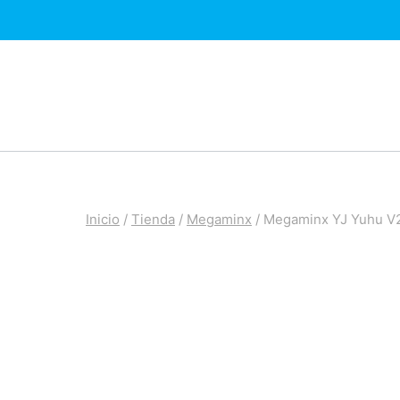
Saltar
al
contenido
Inicio
/
Tienda
/
Megaminx
/
Megaminx YJ Yuhu V