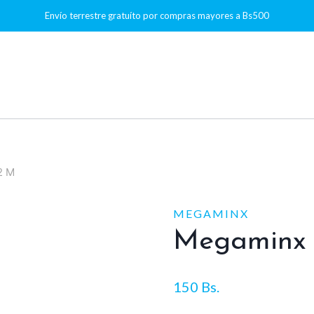
Envío terrestre gratuíto por compras mayores a Bs500
2 M
MEGAMINX
Megaminx 
150
Bs.