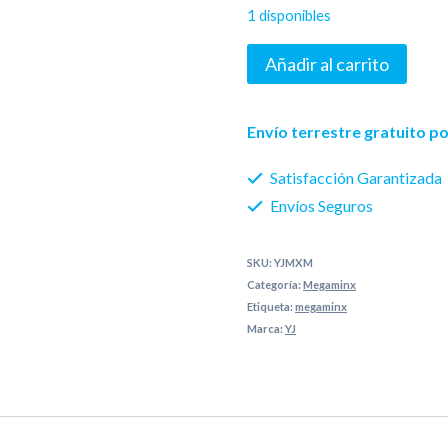
1 disponibles
Megaminx
Añadir al carrito
YJ
Yuhu
Envío terrestre gratuito 
V2
Satisfacción Garantizada
M
Envíos Seguros
cantidad
SKU:
YJMXM
Categoría:
Megaminx
Etiqueta:
megaminx
Marca:
YJ