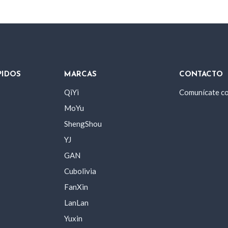
PIDOS
MARCAS
CONTACTO
QiYi
Comunícate c
MoYu
ShengShou
YJ
GAN
Cubolivia
FanXin
LanLan
Yuxin