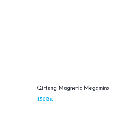
QiHeng Magnetic Megaminx
150
Bs.