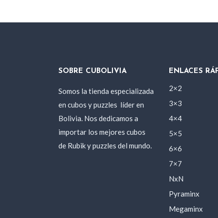
SOBRE CUBOLIVIA
ENLACES RÁ
2×2
Somos la tienda especializada
3×3
en cubos y puzzles
líder en
Bolivia. Nos dedicamos a
4×4
importar los mejores cubos
5×5
de Rubik y puzzles del mundo.
6×6
7×7
NxN
Pyraminx
Megaminx