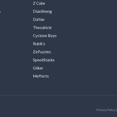
Z Cube
a
DianSheng
DaYan
Thecubicle
Cyclone Boys
Rubik’s
ZePuzzles
SpeedStacks
Giiker
Mefferts
Privacy Policy 