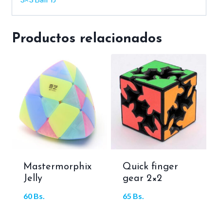
Productos relacionados
Mastermorphix
Quick finger
Jelly
gear 2×2
60
Bs.
65
Bs.