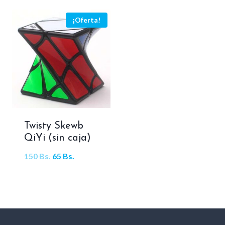
¡Oferta!
Twisty Skewb
QiYi (sin caja)
El
El
150
Bs.
65
Bs.
precio
precio
original
actual
era:
es:
150 Bs..
65 Bs..