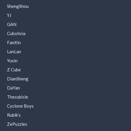
ShengShou
YJ
GAN
Cubolivia
FanXin
LanLan
Yuxin
Z Cube
DianSheng
DaYan
Thecubicle
Cyclone Boys
Rubik’s
ZePuzzles