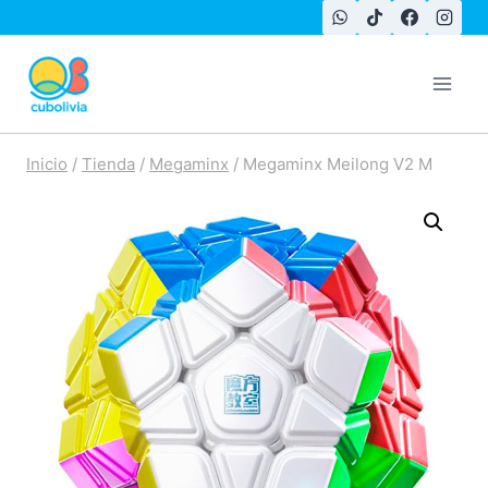
Saltar
al
contenido
Inicio
/
Tienda
/
Megaminx
/
Megaminx Meilong V2 M