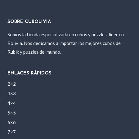
75 Bs..
70 Bs..
SOBRE CUBOLIVIA
Somos la tienda especializada en cubos y puzzles
líder en
Bolivia. Nos dedicamos a importar los mejores cubos de
Rubik y puzzles del mundo.
ENLACES RÁPIDOS
2×2
3×3
4×4
5×5
6×6
7×7