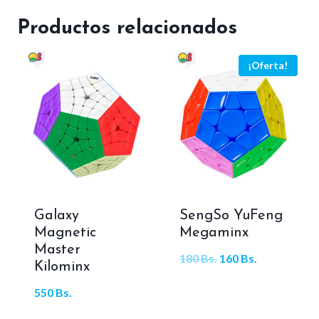
Productos relacionados
¡Oferta!
Galaxy
SengSo YuFeng
Magnetic
Megaminx
Master
El
El
180
Bs.
160
Bs.
Kilominx
precio
precio
550
Bs.
original
actual