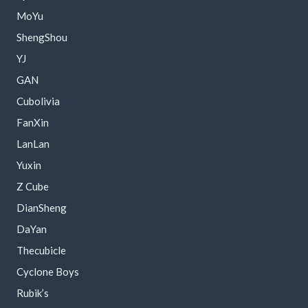
MoYu
ShengShou
YJ
GAN
Cubolivia
FanXin
LanLan
Yuxin
Z Cube
DianSheng
DaYan
Thecubicle
Cyclone Boys
Rubik’s