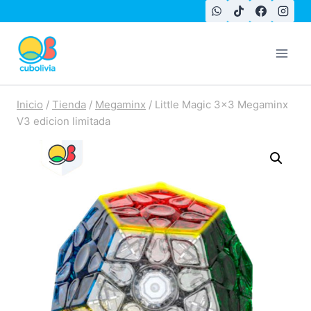
Saltar
al
contenido
Inicio
/
Tienda
/
Megaminx
/
Little Magic 3×3 Megaminx
V3 edicion limitada