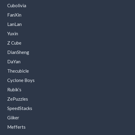
Cubolivia
FanXin
LanLan
Yuxin
Z Cube
DianSheng
DaYan
Thecubicle
Cyclone Boys
Rubik’s
ZePuzzles
SpeedStacks
Giiker
Mefferts