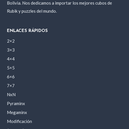
Bolivia. Nos dedicamos a importar los mejores cubos de
Rubik y puzzles del mundo.
ENLACES RÁPIDOS
2×2
3×3
4×4
5×5
6×6
7×7
NxN
Pyraminx
Megaminx
Modificación