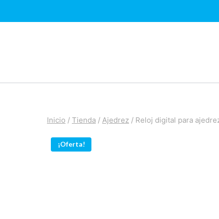
Saltar
al
contenido
Inicio
/
Tienda
/
Ajedrez
/
Reloj digital para ajed
¡Oferta!