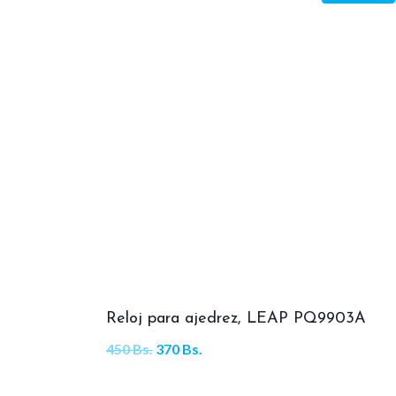
Reloj para ajedrez, LEAP PQ9903A
El
El
450
Bs.
370
Bs.
precio
precio