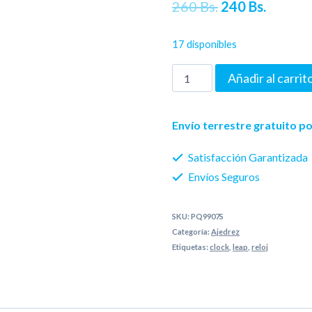
El
El
260
Bs.
240
Bs.
precio
precio
17 disponibles
original
actual
Reloj
Añadir al carrit
era:
es:
digital
260 Bs..
240 Bs.
para
Envío terrestre gratuito 
ajedrez
Satisfacción Garantizada
LEAP
Envíos Seguros
PQ9907S
cantidad
SKU:
PQ9907S
Categoría:
Ajedrez
Etiquetas:
clock
,
leap
,
reloj