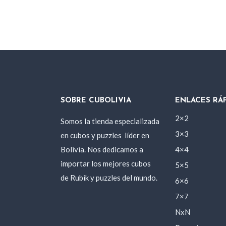
original
actual
era:
es:
450 Bs..
370 Bs..
SOBRE CUBOLIVIA
ENLACES RÁ
2×2
Somos la tienda especializada
3×3
en cubos y puzzles
líder en
Bolivia. Nos dedicamos a
4×4
importar los mejores cubos
5×5
de Rubik y puzzles del mundo.
6×6
7×7
NxN