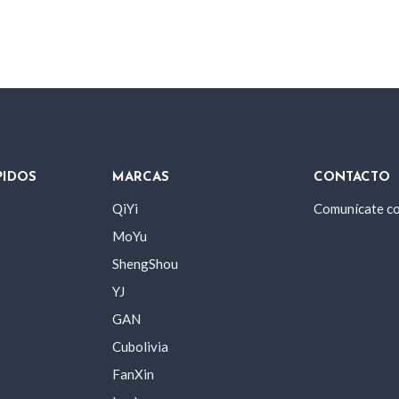
PIDOS
MARCAS
CONTACTO
QiYi
Comunícate c
MoYu
ShengShou
YJ
GAN
Cubolivia
FanXin