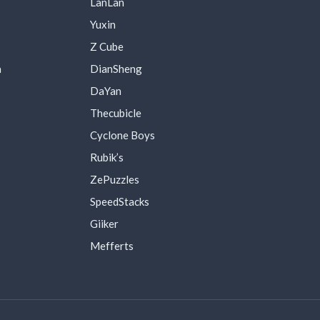
LanLan
Yuxin
Z Cube
a
DianSheng
DaYan
Thecubicle
Cyclone Boys
Rubik’s
ZePuzzles
SpeedStacks
Giiker
Mefferts