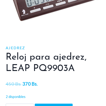
AJEDREZ
Reloj para ajedrez,
LEAP PQ9903A
El
El
450
Bs.
370
Bs.
precio
precio
2 disponibles
original
actual