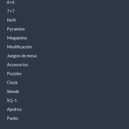
6×6
7×7
NxN
Pyraminx
Megaminx
Modificación
Juegos de mesa
Accesorios
Puzzles
Clock
Skewb
SQ-1
Ajedrez
Packs