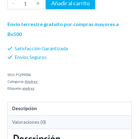
Reloj
Añadir al carrito
era:
es:
para
450 Bs..
370 Bs..
ajedrez,
Envío terrestre gratuito por compras mayores a
LEAP
Bs500
PQ9903A
Satisfacción Garantizada
cantidad
Envíos Seguros
SKU:
PQ9903A
Categoría:
Ajedrez
Etiqueta:
ajedrez
Descripción
Valoraciones (0)
Descripción