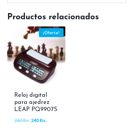
Productos relacionados
¡Oferta!
Reloj digital
para ajedrez
LEAP PQ9907S
El
El
260
Bs.
240
Bs.
precio
precio