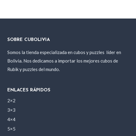
original
actual
era:
es:
260 Bs..
240 Bs..
SOBRE CUBOLIVIA
Somos la tienda especializada en cubos y puzzles
líder en
Bolivia. Nos dedicamos a importar los mejores cubos de
Rubik y puzzles del mundo.
ENLACES RÁPIDOS
2×2
3×3
4×4
5×5