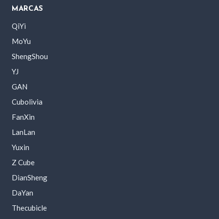
MARCAS
QiYi
MoYu
ShengShou
YJ
GAN
Cubolivia
FanXin
LanLan
Yuxin
Z Cube
DianSheng
DaYan
Thecubicle