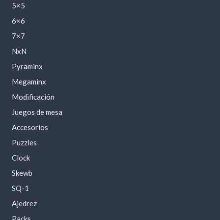
5×5
6×6
7×7
NxN
Pyraminx
Megaminx
Modificación
Juegos de mesa
Accesorios
Puzzles
Clock
Skewb
SQ-1
Ajedrez
Packs