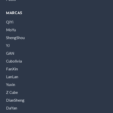
MARCAS
QiYi
MoYu
ShengShou
YJ
GAN
Cubolivia
FanXin
LanLan
Yuxin
Z Cube
DianSheng
DaYan