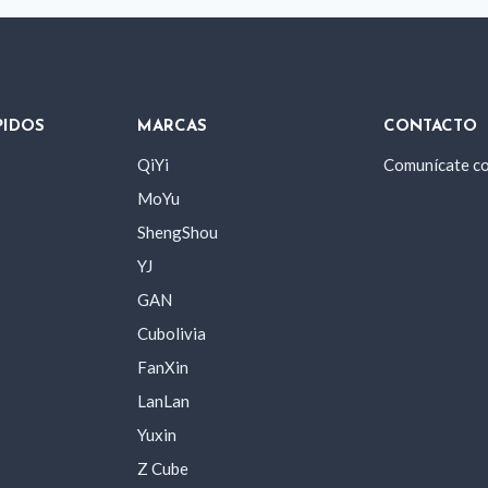
PIDOS
MARCAS
CONTACTO
QiYi
Comunícate c
MoYu
ShengShou
YJ
GAN
Cubolivia
FanXin
LanLan
Yuxin
Z Cube