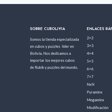
SOBRE CUBOLIVIA
ENLACES RÁ
2×2
Somos la tienda especializada
3×3
en cubos y puzzles
líder en
Bolivia. Nos dedicamos a
4×4
importar los mejores cubos
5×5
de Rubik y puzzles del mundo.
6×6
7×7
NxN
Pyraminx
Megaminx
Modificación