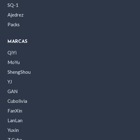
SQ-1
Ajedrez
Packs
MARCAS
QiYi
MoYu
ShengShou
YJ
GAN
Cubolivia
FanXin
LanLan
Yuxin
Z Cube