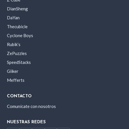
DianSheng
DaYan
Thecubicle
Cyclone Boys
Rubik’s
ZePuzzles
SpeedStacks
Giiker
Mefferts
CONTACTO
Comunícate con nosotros
NUESTRAS REDES