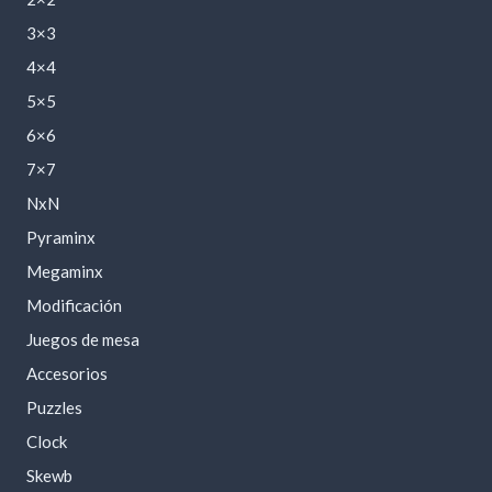
3×3
4×4
5×5
6×6
7×7
NxN
Pyraminx
Megaminx
Modificación
Juegos de mesa
Accesorios
Puzzles
Clock
Skewb