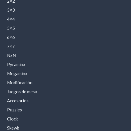
2×2
3×3
4×4
5×5
6×6
7×7
NxN
Pyraminx
Megaminx
Modificación
Juegos de mesa
Accesorios
Puzzles
Clock
Skewb