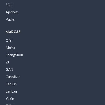
SQ-1
Ajedrez
Packs
MARCAS
QiYi
MoYu
ShengShou
YJ
GAN
Cubolivia
FanXin
LanLan
Yuxin