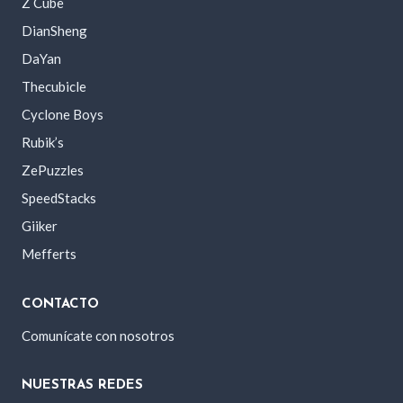
Z Cube
DianSheng
DaYan
Thecubicle
Cyclone Boys
Rubik’s
ZePuzzles
SpeedStacks
Giiker
Mefferts
CONTACTO
Comunícate con nosotros
NUESTRAS REDES