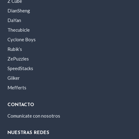
Z Cube
DianSheng
DaYan
Thecubicle
Cyclone Boys
Rubik’s
ZePuzzles
SpeedStacks
Giiker
Mefferts
CONTACTO
Comunícate con nosotros
NUESTRAS REDES