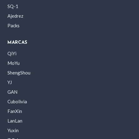
SQ-1
Ajedrez
Packs
MARCAS
QiYi
MoYu
ShengShou
YJ
GAN
Cubolivia
FanXin
LanLan
Yuxin