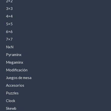
2×2
3×3
4×4
5×5
6×6
7×7
NxN
Pyraminx
Megaminx
Modificación
Juegos de mesa
Accesorios
Puzzles
Clock
Skewb