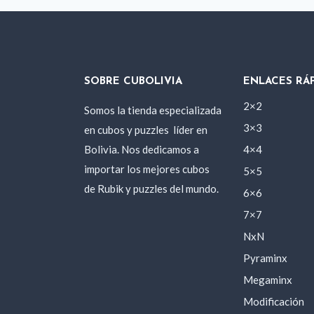
SOBRE CUBOLIVIA
ENLACES RÁ
2×2
Somos la tienda especializada
3×3
en cubos y puzzles
líder en
Bolivia. Nos dedicamos a
4×4
importar los mejores cubos
5×5
de Rubik y puzzles del mundo.
6×6
7×7
NxN
Pyraminx
Megaminx
Modificación