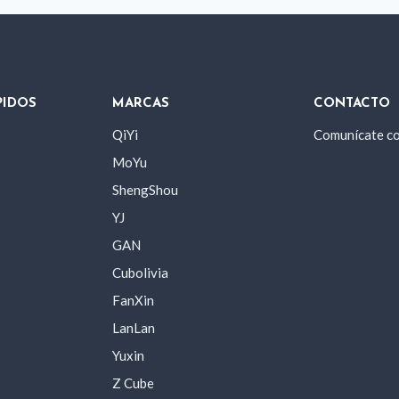
PIDOS
MARCAS
CONTACTO
QiYi
Comunícate c
MoYu
ShengShou
YJ
GAN
Cubolivia
FanXin
LanLan
Yuxin
Z Cube