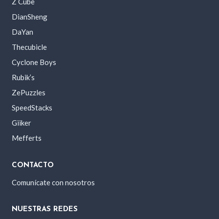
Z Cube
DianSheng
DaYan
Thecubicle
Cyclone Boys
Rubik’s
ZePuzzles
SpeedStacks
Giiker
Mefferts
CONTACTO
Comunícate con nosotros
NUESTRAS REDES