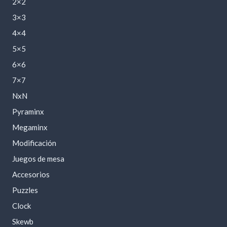
2×2
3×3
4×4
5×5
6×6
7×7
NxN
Pyraminx
Megaminx
Modificación
Juegos de mesa
Accesorios
Puzzles
Clock
Skewb