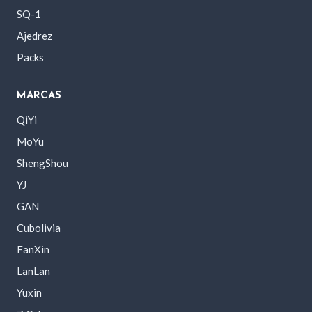
SQ-1
Ajedrez
Packs
MARCAS
QiYi
MoYu
ShengShou
YJ
GAN
Cubolivia
FanXin
LanLan
Yuxin