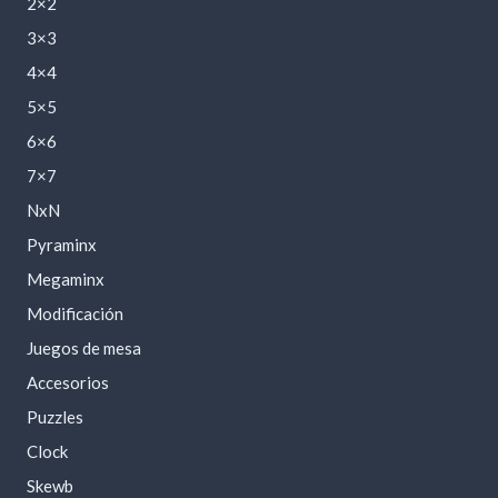
2×2
3×3
4×4
5×5
6×6
7×7
NxN
Pyraminx
Megaminx
Modificación
Juegos de mesa
Accesorios
Puzzles
Clock
Skewb