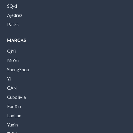
SQ-1
Ajedrez
Packs
MARCAS
QiYi
MoYu
ShengShou
YJ
GAN
Cubolivia
FanXin
LanLan
Yuxin