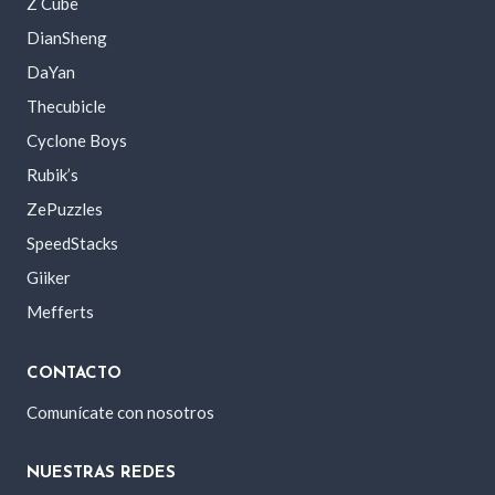
Z Cube
DianSheng
DaYan
Thecubicle
Cyclone Boys
Rubik’s
ZePuzzles
SpeedStacks
Giiker
Mefferts
CONTACTO
Comunícate con nosotros
NUESTRAS REDES