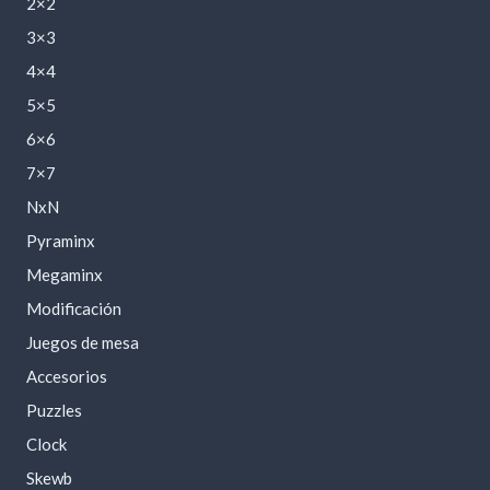
2×2
3×3
4×4
5×5
6×6
7×7
NxN
Pyraminx
Megaminx
Modificación
Juegos de mesa
Accesorios
Puzzles
Clock
Skewb