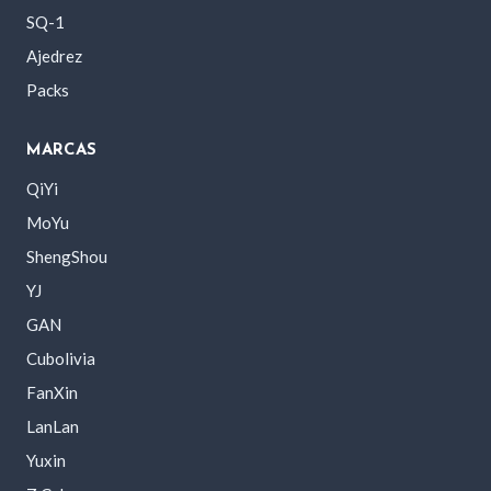
SQ-1
Ajedrez
Packs
MARCAS
QiYi
MoYu
ShengShou
YJ
GAN
Cubolivia
FanXin
LanLan
Yuxin