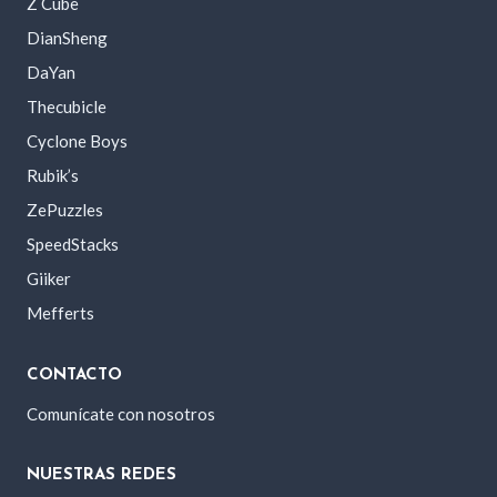
Z Cube
DianSheng
DaYan
Thecubicle
Cyclone Boys
Rubik’s
ZePuzzles
SpeedStacks
Giiker
Mefferts
CONTACTO
Comunícate con nosotros
NUESTRAS REDES