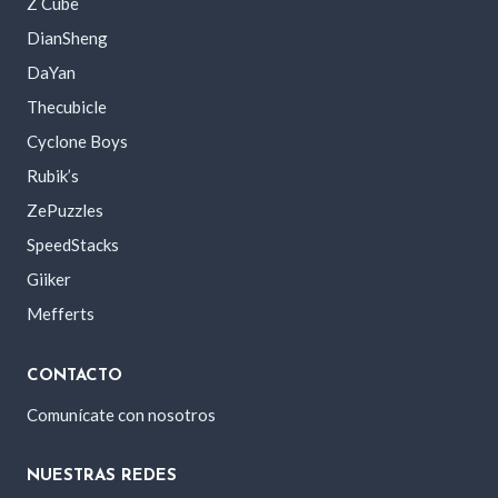
Z Cube
DianSheng
DaYan
Thecubicle
Cyclone Boys
Rubik’s
ZePuzzles
SpeedStacks
Giiker
Mefferts
CONTACTO
Comunícate con nosotros
NUESTRAS REDES