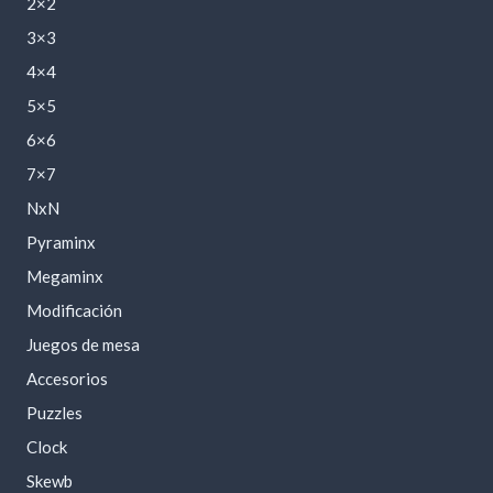
2×2
3×3
4×4
5×5
6×6
7×7
NxN
Pyraminx
Megaminx
Modificación
Juegos de mesa
Accesorios
Puzzles
Clock
Skewb