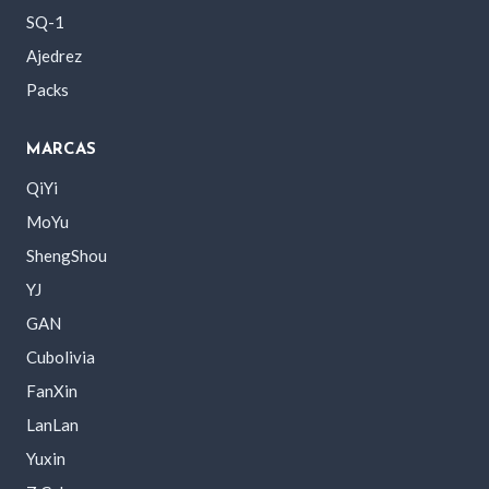
SQ-1
Ajedrez
Packs
MARCAS
QiYi
MoYu
ShengShou
YJ
GAN
Cubolivia
FanXin
LanLan
Yuxin