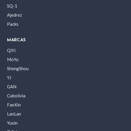
SQ-1
Ajedrez
Packs
MARCAS
QiYi
MoYu
ShengShou
YJ
GAN
Cubolivia
FanXin
LanLan
Yuxin