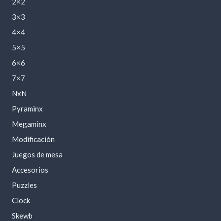
2×2
3×3
4×4
5×5
6×6
7×7
NxN
Pyraminx
Megaminx
Modificación
Juegos de mesa
Accesorios
Puzzles
Clock
Skewb