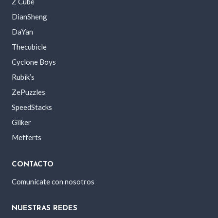
Z Cube
DianSheng
DaYan
Thecubicle
Cyclone Boys
Rubik’s
ZePuzzles
SpeedStacks
Giiker
Mefferts
CONTACTO
Comunícate con nosotros
NUESTRAS REDES