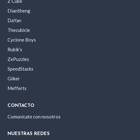
Z Cube
DianSheng
DaYan
Thecubicle
Cyclone Boys
Rubik’s
ZePuzzles
SpeedStacks
Giiker
Mefferts
CONTACTO
Comunícate con nosotros
NUESTRAS REDES