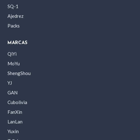
SQ-1
Ajedrez
Packs
MARCAS
QiYi
MoYu
ShengShou
YJ
GAN
Cubolivia
FanXin
LanLan
Yuxin