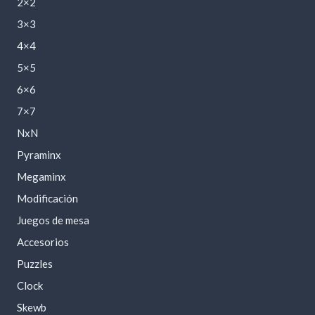
2×2
3×3
4×4
5×5
6×6
7×7
NxN
Pyraminx
Megaminx
Modificación
Juegos de mesa
Accesorios
Puzzles
Clock
Skewb