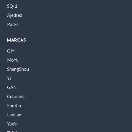
SQ-1
Ajedrez
Packs
MARCAS
QiYi
MoYu
ShengShou
YJ
GAN
Cubolivia
FanXin
LanLan
Yuxin