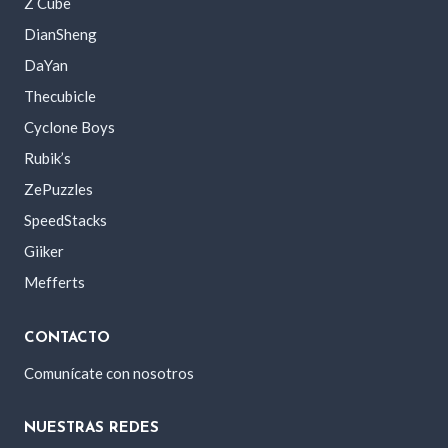
Z Cube
DianSheng
DaYan
Thecubicle
Cyclone Boys
Rubik’s
ZePuzzles
SpeedStacks
Giiker
Mefferts
CONTACTO
Comunícate con nosotros
NUESTRAS REDES