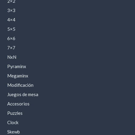
2×2
3×3
4×4
5×5
6×6
7×7
NxN
Pyraminx
Megaminx
Modificación
Juegos de mesa
Accesorios
Puzzles
Clock
Skewb