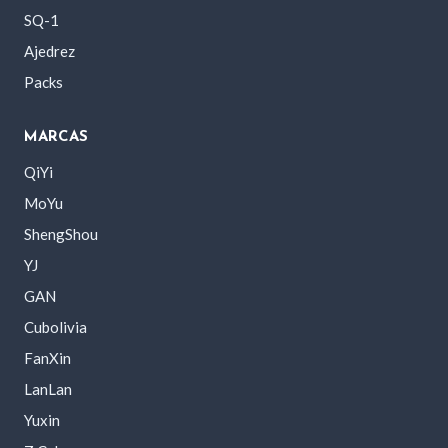
SQ-1
Ajedrez
Packs
MARCAS
QiYi
MoYu
ShengShou
YJ
GAN
Cubolivia
FanXin
LanLan
Yuxin