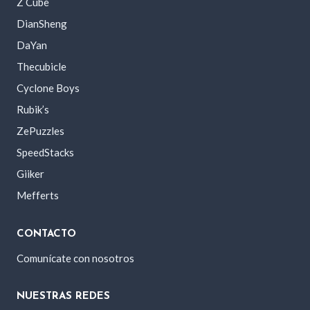
Z Cube
DianSheng
DaYan
Thecubicle
Cyclone Boys
Rubik’s
ZePuzzles
SpeedStacks
Giiker
Mefferts
CONTACTO
Comunícate con nosotros
NUESTRAS REDES