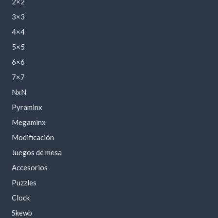
2×2
3×3
4×4
5×5
6×6
7×7
NxN
Pyraminx
Megaminx
Modificación
Juegos de mesa
Accesorios
Puzzles
Clock
Skewb