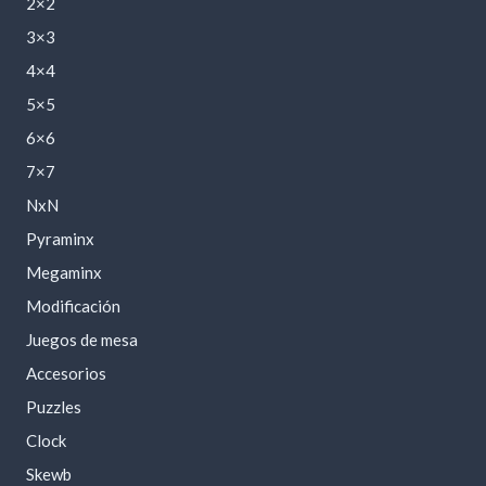
2×2
3×3
4×4
5×5
6×6
7×7
NxN
Pyraminx
Megaminx
Modificación
Juegos de mesa
Accesorios
Puzzles
Clock
Skewb