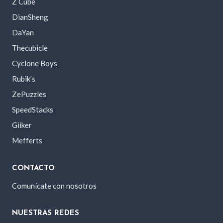
Z Cube
DianSheng
DaYan
Thecubicle
Cyclone Boys
Rubik’s
ZePuzzles
SpeedStacks
Giiker
Mefferts
CONTACTO
Comunícate con nosotros
NUESTRAS REDES