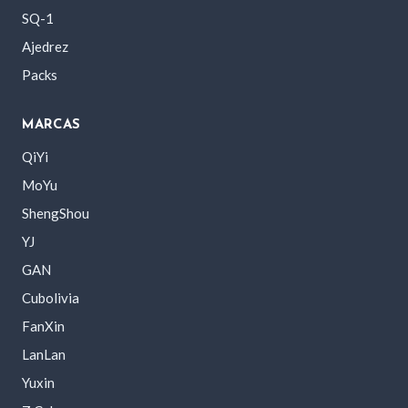
SQ-1
Ajedrez
Packs
MARCAS
QiYi
MoYu
ShengShou
YJ
GAN
Cubolivia
FanXin
LanLan
Yuxin