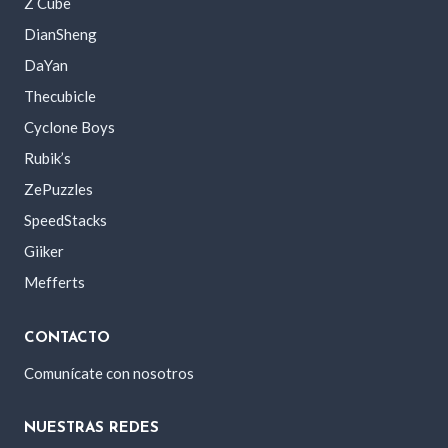
Z Cube
DianSheng
DaYan
Thecubicle
Cyclone Boys
Rubik’s
ZePuzzles
SpeedStacks
Giiker
Mefferts
CONTACTO
Comunícate con nosotros
NUESTRAS REDES