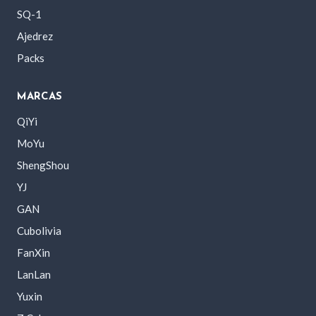
SQ-1
Ajedrez
Packs
MARCAS
QiYi
MoYu
ShengShou
YJ
GAN
Cubolivia
FanXin
LanLan
Yuxin