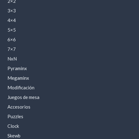
2×2
3×3
4×4
5×5
6×6
7×7
NxN
Pyraminx
Megaminx
Modificación
Juegos de mesa
Accesorios
Puzzles
Clock
Skewb