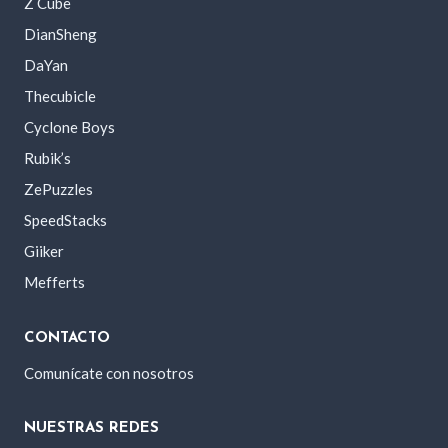
Z Cube
DianSheng
DaYan
Thecubicle
Cyclone Boys
Rubik’s
ZePuzzles
SpeedStacks
Giiker
Mefferts
CONTACTO
Comunícate con nosotros
NUESTRAS REDES