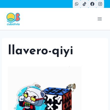
Saltar
al
contenido
llavero-qiyi