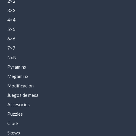
2×2
3×3
4×4
5×5
6×6
7×7
NxN
Pyraminx
Megaminx
Modificación
Juegos de mesa
Accesorios
Puzzles
Clock
Skewb