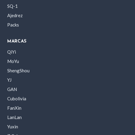
SQ-1
Ajedrez
Packs
MARCAS
QiYi
MoYu
ShengShou
YJ
GAN
Cubolivia
FanXin
LanLan
Yuxin