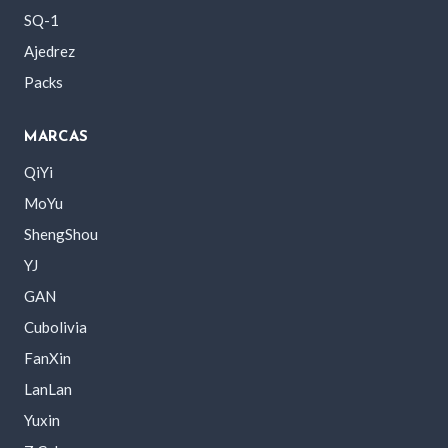
SQ-1
Ajedrez
Packs
MARCAS
QiYi
MoYu
ShengShou
YJ
GAN
Cubolivia
FanXin
LanLan
Yuxin