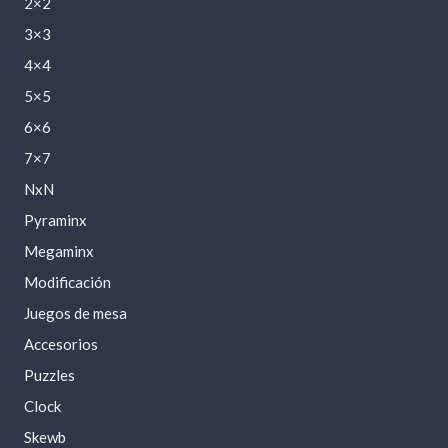
2×2
3×3
4×4
5×5
6×6
7×7
NxN
Pyraminx
Megaminx
Modificación
Juegos de mesa
Accesorios
Puzzles
Clock
Skewb