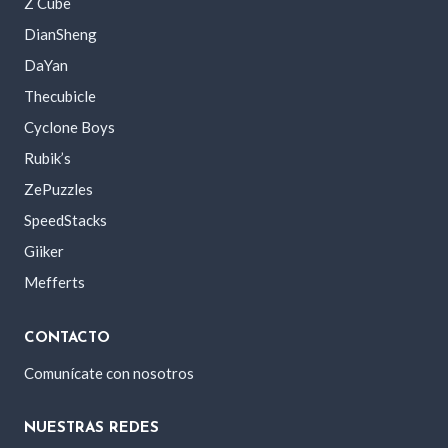
Z Cube
DianSheng
DaYan
Thecubicle
Cyclone Boys
Rubik’s
ZePuzzles
SpeedStacks
Giiker
Mefferts
CONTACTO
Comunícate con nosotros
NUESTRAS REDES