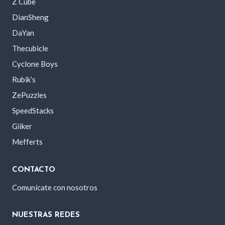
Z Cube
DianSheng
DaYan
Thecubicle
Cyclone Boys
Rubik’s
ZePuzzles
SpeedStacks
Giiker
Mefferts
CONTACTO
Comunícate con nosotros
NUESTRAS REDES