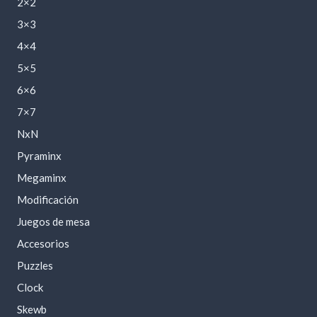
2×2
3×3
4×4
5×5
6×6
7×7
NxN
Pyraminx
Megaminx
Modificación
Juegos de mesa
Accesorios
Puzzles
Clock
Skewb