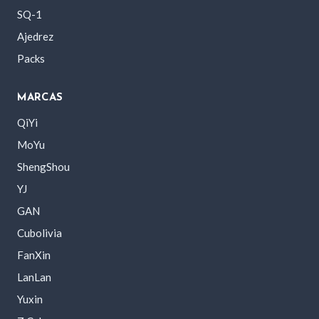
SQ-1
Ajedrez
Packs
MARCAS
QiYi
MoYu
ShengShou
YJ
GAN
Cubolivia
FanXin
LanLan
Yuxin