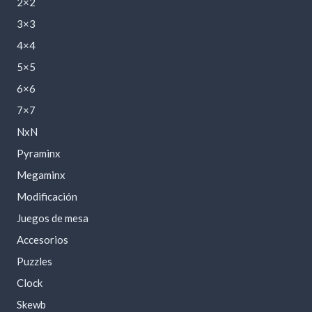
2×2
3×3
4×4
5×5
6×6
7×7
NxN
Pyraminx
Megaminx
Modificación
Juegos de mesa
Accesorios
Puzzles
Clock
Skewb