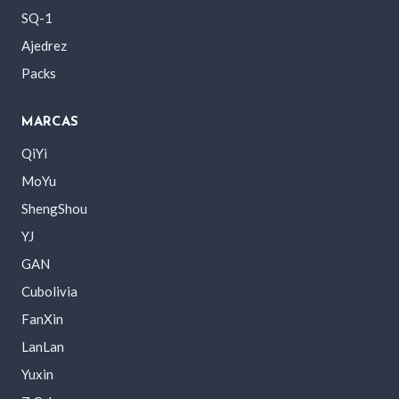
SQ-1
Ajedrez
Packs
MARCAS
QiYi
MoYu
ShengShou
YJ
GAN
Cubolivia
FanXin
LanLan
Yuxin