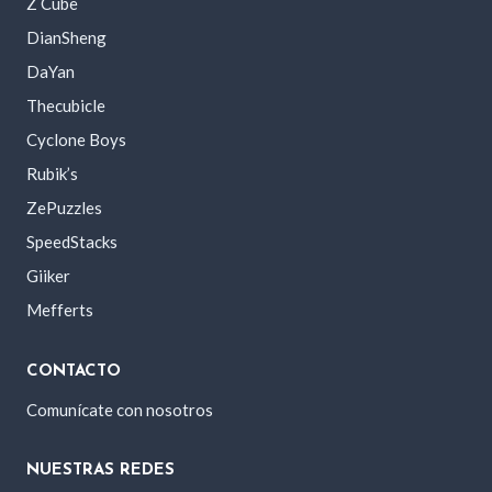
Z Cube
DianSheng
DaYan
Thecubicle
Cyclone Boys
Rubik’s
ZePuzzles
SpeedStacks
Giiker
Mefferts
CONTACTO
Comunícate con nosotros
NUESTRAS REDES