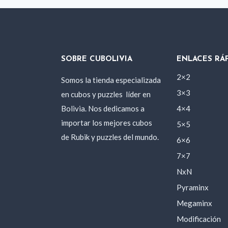
SOBRE CUBOLIVIA
ENLACES RÁ
2×2
Somos la tienda especializada
3×3
en cubos y puzzles
líder en
Bolivia. Nos dedicamos a
4×4
importar los mejores cubos
5×5
de Rubik y puzzles del mundo.
6×6
7×7
NxN
Pyraminx
Megaminx
Modificación