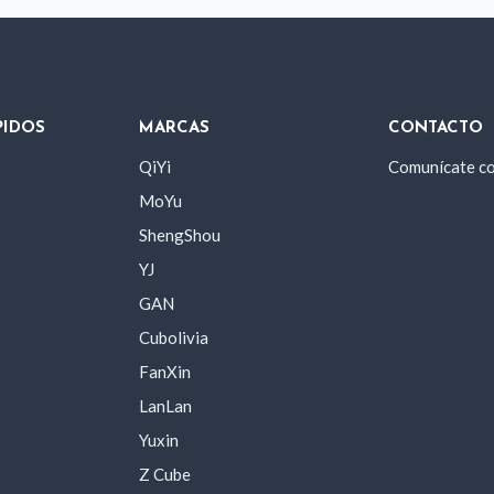
PIDOS
MARCAS
CONTACTO
QiYi
Comunícate c
MoYu
ShengShou
YJ
GAN
Cubolivia
FanXin
LanLan
Yuxin
Z Cube