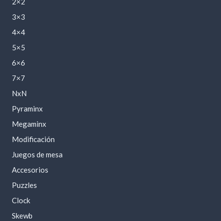
2×2
3×3
4×4
5×5
6×6
7×7
NxN
Pyraminx
Megaminx
Modificación
Juegos de mesa
Accesorios
Puzzles
Clock
Skewb