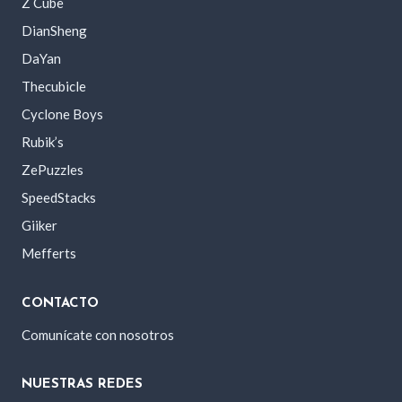
Z Cube
DianSheng
DaYan
Thecubicle
Cyclone Boys
Rubik’s
ZePuzzles
SpeedStacks
Giiker
Mefferts
CONTACTO
Comunícate con nosotros
NUESTRAS REDES