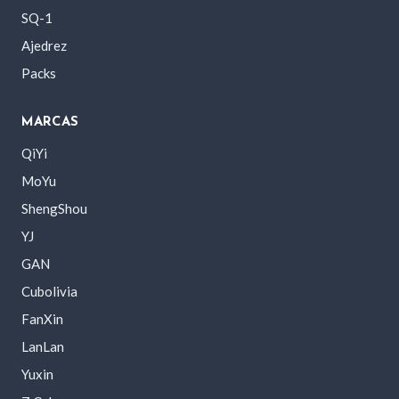
SQ-1
Ajedrez
Packs
MARCAS
QiYi
MoYu
ShengShou
YJ
GAN
Cubolivia
FanXin
LanLan
Yuxin