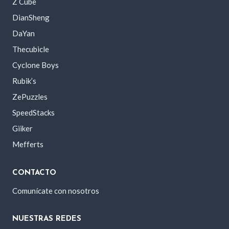
Z Cube
DianSheng
DaYan
Thecubicle
Cyclone Boys
Rubik’s
ZePuzzles
SpeedStacks
Giiker
Mefferts
CONTACTO
Comunícate con nosotros
NUESTRAS REDES