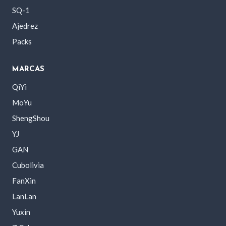
SQ-1
Ajedrez
Packs
MARCAS
QiYi
MoYu
ShengShou
YJ
GAN
Cubolivia
FanXin
LanLan
Yuxin