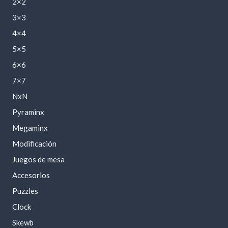
2×2
3×3
4×4
5×5
6×6
7×7
NxN
Pyraminx
Megaminx
Modificación
Juegos de mesa
Accesorios
Puzzles
Clock
Skewb