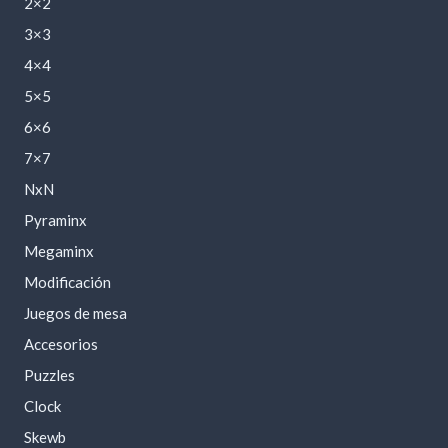
2×2
3×3
4×4
5×5
6×6
7×7
NxN
Pyraminx
Megaminx
Modificación
Juegos de mesa
Accesorios
Puzzles
Clock
Skewb