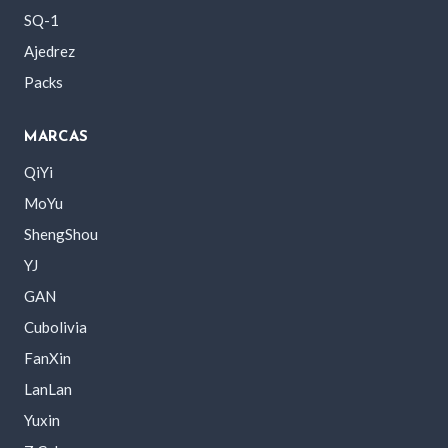
SQ-1
Ajedrez
Packs
MARCAS
QiYi
MoYu
ShengShou
YJ
GAN
Cubolivia
FanXin
LanLan
Yuxin