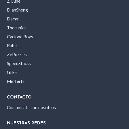
Z Cube
DianSheng
DaYan
Thecubicle
Cyclone Boys
Rubik’s
ZePuzzles
SpeedStacks
Giiker
Mefferts
CONTACTO
Comunícate con nosotros
NUESTRAS REDES