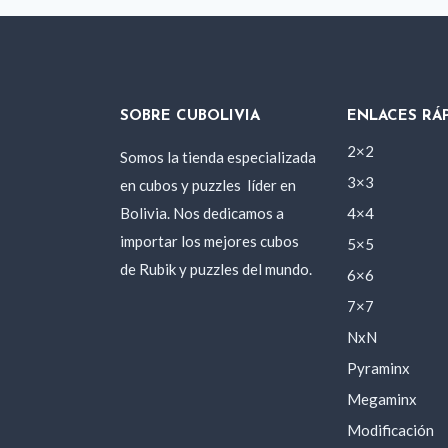
SOBRE CUBOLIVIA
ENLACES RÁ
2×2
Somos la tienda especializada
3×3
en cubos y puzzles
líder en
Bolivia. Nos dedicamos a
4×4
importar los mejores cubos
5×5
de Rubik y puzzles del mundo.
6×6
7×7
NxN
Pyraminx
Megaminx
Modificación