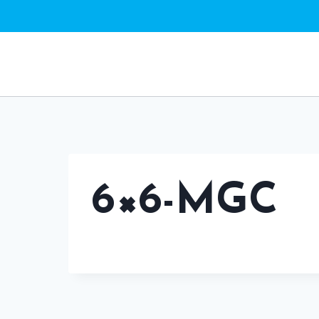
Saltar
al
contenido
6×6-MGC