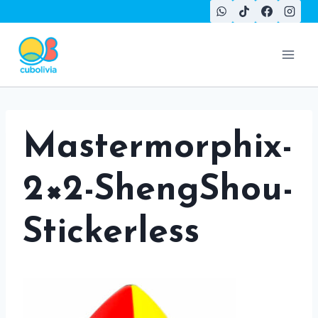
Saltar
al
contenido
Mastermorphix-
2×2-ShengShou-
Stickerless