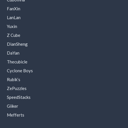
FanXin
LanLan
Yuxin
Z Cube
DianSheng
DaYan
Thecubicle
Cyclone Boys
Rubik’s
ZePuzzles
SpeedStacks
Giiker
Mefferts