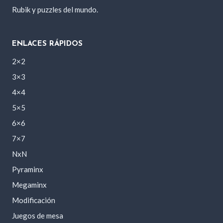
Rubik y puzzles del mundo.
ENLACES RÁPIDOS
2×2
3×3
4×4
5×5
6×6
7×7
NxN
Pyraminx
Megaminx
Modificación
Juegos de mesa