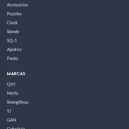
Accesorios
Puzzles
Clock
Skewb
SQ-1
Ajedrez
Packs
MARCAS
QiYi
MoYu
ShengShou
YJ
GAN
Cubolivia