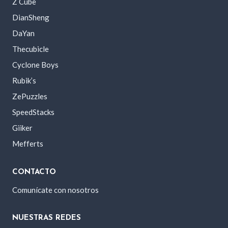
Z Cube
DianSheng
DaYan
Thecubicle
Cyclone Boys
Rubik’s
ZePuzzles
SpeedStacks
Giiker
Mefferts
CONTACTO
Comunícate con nosotros
NUESTRAS REDES