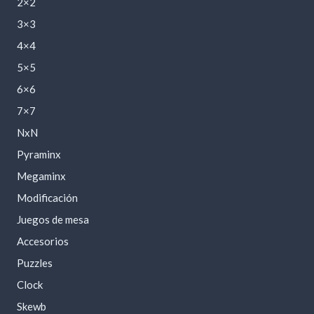
2×2
3×3
4×4
5×5
6×6
7×7
NxN
Pyraminx
Megaminx
Modificación
Juegos de mesa
Accesorios
Puzzles
Clock
Skewb