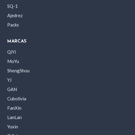
SQ-1
Ajedrez
Packs
MARCAS
QiYi
MoYu
ShengShou
YJ
GAN
Cubolivia
FanXin
LanLan
Yuxin