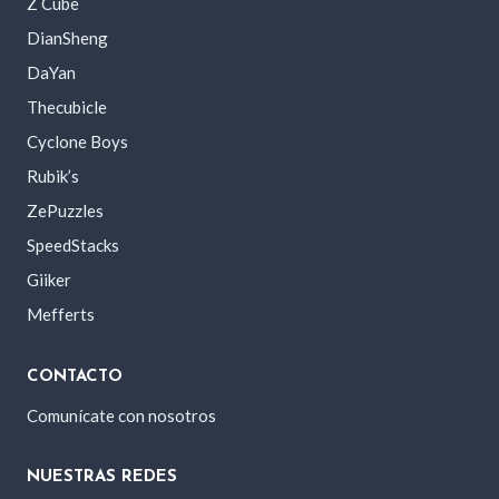
Z Cube
DianSheng
DaYan
Thecubicle
Cyclone Boys
Rubik’s
ZePuzzles
SpeedStacks
Giiker
Mefferts
CONTACTO
Comunícate con nosotros
NUESTRAS REDES