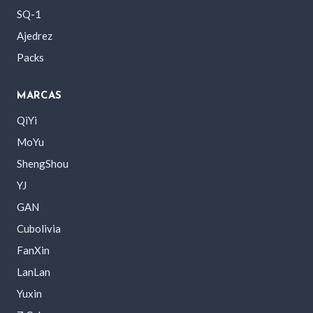
SQ-1
Ajedrez
Packs
MARCAS
QiYi
MoYu
ShengShou
YJ
GAN
Cubolivia
FanXin
LanLan
Yuxin