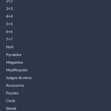
2×2
3×3
4×4
5×5
6×6
7×7
NxN
Pyraminx
Megaminx
Modificación
Juegos de mesa
Accesorios
Puzzles
Clock
Skewb