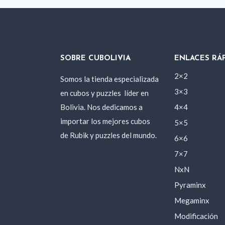
SOBRE CUBOLIVIA
ENLACES RÁ
2×2
Somos la tienda especializada
3×3
en cubos y puzzles
líder en
Bolivia. Nos dedicamos a
4×4
importar los mejores cubos
5×5
de Rubik y puzzles del mundo.
6×6
7×7
NxN
Pyraminx
Megaminx
Modificación