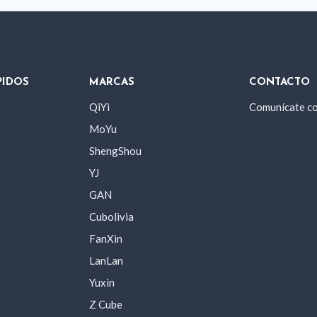
PIDOS
MARCAS
CONTACTO
QiYi
Comunícate c
MoYu
ShengShou
YJ
GAN
Cubolivia
FanXin
LanLan
Yuxin
Z Cube