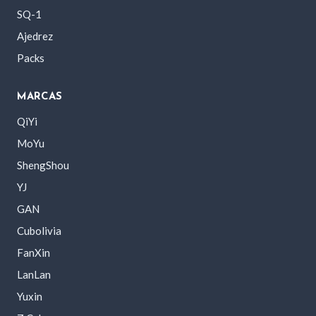
SQ-1
Ajedrez
Packs
MARCAS
QiYi
MoYu
ShengShou
YJ
GAN
Cubolivia
FanXin
LanLan
Yuxin