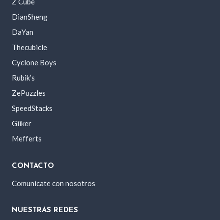
Z Cube
DianSheng
DaYan
Thecubicle
Cyclone Boys
Rubik’s
ZePuzzles
SpeedStacks
Giiker
Mefferts
CONTACTO
Comunícate con nosotros
NUESTRAS REDES