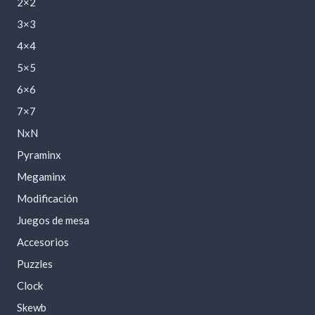
2×2
3×3
4×4
5×5
6×6
7×7
NxN
Pyraminx
Megaminx
Modificación
Juegos de mesa
Accesorios
Puzzles
Clock
Skewb