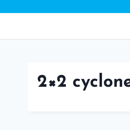
Saltar
al
contenido
2×2 cyclon