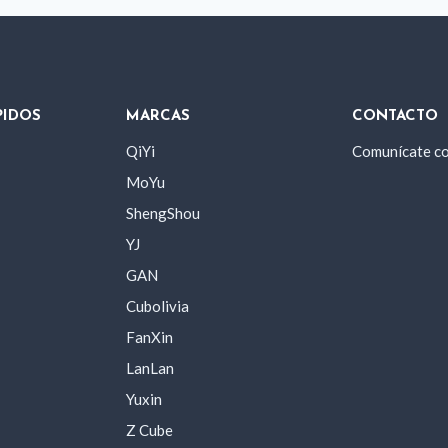
PIDOS
MARCAS
CONTACTO
QiYi
Comunícate c
MoYu
ShengShou
YJ
GAN
Cubolivia
FanXin
LanLan
Yuxin
Z Cube