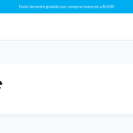
Envío terrestre gratuíto por compras mayores a Bs500
e