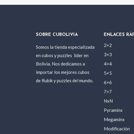
SOBRE CUBOLIVIA
ENLACES RÁ
2×2
Somos la tienda especializada
3×3
en cubos y puzzles
líder en
Bolivia. Nos dedicamos a
4×4
importar los mejores cubos
5×5
de Rubik y puzzles del mundo.
6×6
7×7
NxN
Pyraminx
Megaminx
Modificación