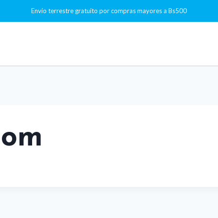
Envío terrestre gratuíto por compras mayores a Bs500
tom