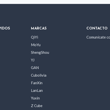
PIDOS
MARCAS
CONTACTO
QiYi
Comunícate c
MoYu
ShengShou
YJ
GAN
Cubolivia
FanXin
LanLan
Yuxin
Z Cube