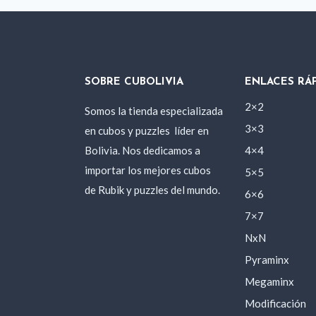
SOBRE CUBOLIVIA
ENLACES RÁ
2×2
Somos la tienda especializada
3×3
en cubos y puzzles
líder en
Bolivia. Nos dedicamos a
4×4
importar los mejores cubos
5×5
de Rubik y puzzles del mundo.
6×6
7×7
NxN
Pyraminx
Megaminx
Modificación